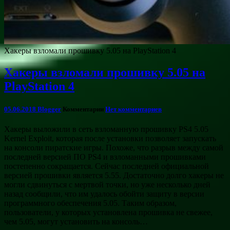
Хакеры взломали прошивку 5.05 на PlayStation 4
Хакеры взломали прошивку 5.05 на
PlayStation 4
05.06.2018
Blogger
Комментарии
Нет комментариев
Хакеры выложили в сеть взломанную прошивку PS4 5.05
Kernel Exploit, которая после установки позволяет запускать
на консоли пиратские игры. Похоже, что разрыв между самой
последней версией ПО PS4 и взломанными прошивками
постепенно сокращается. Сейчас последней официальной
версией прошивки является 5.55. Достаточно долго хакеры не
могли сдвинуться с мертвой точки, но уже несколько дней
назад сообщили, что им удалось обойти защиту в версии
программного обеспечения 5.05. Таким образом,
пользователи, у которых установлена прошивка не свежее,
чем 5.05, могут установить на консоль…