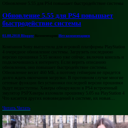
Обновление 5.55 для PS4 повышает быстродействие системы
Обновление 5.55 для PS4 повышает
быстродействие системы
01.08.2018
Blogger
Комментарии
Нет комментариев
Компания Sony выпустила для игровой платформы PlayStation
4 очередное обновление системы. Загрузить последнюю
версию прошивки 5.55 можно уже сейчас, включив консоль и
подключившись к интернету. Если верить описанию
обновления, оно повышает быстродействие системы.
Обновление весит 460 МБ, а поэтому геймерам не придется
долго ждать окончания загрузки. В противном случае многие
сетевые функции без установки последней версии прошивки
будут недоступны. Хакеры обнаружили в PS4 встроенный
эмулятор PSPХакеры взломали прошивку 5.05 на PlayStation 4
Что касается других нововведений в системе, их новая…
Читать
Читать