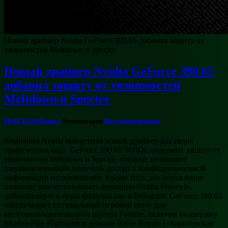
Новый драйвер Nvidia GeForce 390.65 добавил защиту от
уязвимостей Meltdown и Spectre
Новый драйвер Nvidia GeForce 390.65
добавил защиту от уязвимостей
Meltdown и Spectre
06.06.2018
Blogger
Комментарии
Нет комментариев
Компания Nvidia выпустила новый драйвер для своих
графических карт. GeForce 390.65 WHQL содержит защиту от
уязвимостей Meltdown и Spectre, которые позволяют
злоумышленникам получить доступ к конфиденциальной
информации пользователей. Кроме того, это обновление
позволит вам использовать функцию Nvidia Freestyle,
добавляющую в игры фильтры как в Instagram. GeForce 390.65
обеспечивает оптимальный игровой опыт для
многопользовательского шутера Fortnite, включая поддержку
ShadowPlay Highlights в режиме Battle Royale («Королевская