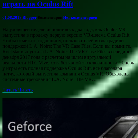
играть на Oculus Rift
01.08.2018
Blogger
Комментарии
Нет комментариев
На уходящей неделе исполнилось два года, как Oculus VR
выпустила в продажу первую версию VR-шлема Oculus Rift.
Чтобы отметить годовщину, пользователей вознаградили
поддержкой L.A. Noire: The VR Case Files. Если вы помните,
Rockstar выпустила L.A. Noire: The VR Case Files в середине
декабря 2017 года с расчетом на шлем виртуальной
реальности HTC Vive, хотя без явной эксклюзивности. Теперь
у игры есть полная поддержка Oculus Rift, все благодаря
патчу, который выпустила компания Oculus VR. Объявлены
системные требования L.A. Noire: The VR…
Читать
Читать