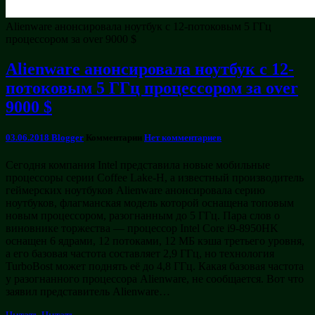
Alienware анонсировала ноутбук с 12-потоковым 5 ГГц
процессором за over 9000 $
Alienware анонсировала ноутбук с 12-
потоковым 5 ГГц процессором за over
9000 $
03.06.2018
Blogger
Комментарии
Нет комментариев
Сегодня компания Intel представила новые мобильные
процессоры серии Coffee Lake-H, а известный производитель
геймерских ноутбуков Alienware анонсировала серию
ноутбуков, флагманская модель которой оснащена топовым
новым процессором, разогнанным до 5 ГГц. Пара слов о
виновнике торжества — процессор Intel Core i9-8950HK
оснащен 6 ядрами, 12 потоками, 12 МБ кэша третьего уровня,
а его базовая частота составляет 2,9 ГГц, но технология
TurboBost может поднять её до 4,8 ГГц. Какая базовая частота
у разогнанного процессора Alienware, не сообщается. Вот что
заявил представитель Alienware…