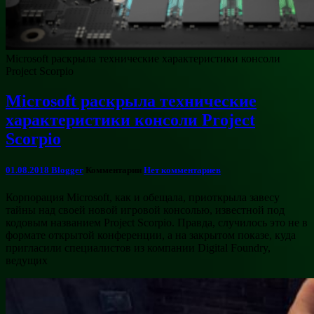
Microsoft раскрыла технические характеристики консоли
Project Scorpio
Microsoft раскрыла технические
характеристики консоли Project
Scorpio
01.08.2018
Blogger
Комментарии
Нет комментариев
Корпорация Microsoft, как и обещала, приоткрыла завесу
тайны над своей новой игровой консолью, известной под
кодовым названием Project Scorpio. Правда, случилось это не в
формате открытой конференции, а на закрытом показе, куда
пригласили специалистов из компании Digital Foundry,
ведущих