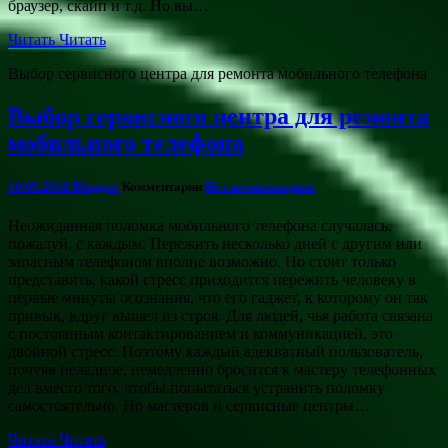
браузер, скайп и т.д. Но вы…
Читать
Читать
Выбор сервисного центра для ремонта мобильного телефона
Выбор сервисного центра для ремонта
мобильного телефона
10.09.2018
Blogger
Комментарии
Нет комментариев
Неожиданная поломка мобильного телефона случалась,
пожалуй, с каждым. Пережить несколько дней с другим или
запасным телефоном вполне возможно. Но стоит только
представить, какой стресс приходится пережить человеку в
первые минуты осознания, что его гаджет, к которому он так
привык, вдруг вышел из строя. Для людей, чья работа связана
с постоянным контактированием и коммуникацией, это
двойной стресс. Поэтому каждый адекватный пользователь,
почуяв неладное, немедленно бросится к мастеру телефонных
дел вместо того, чтобы попытаться устранить поломку
самостоятельно. Но мастеров и сервисные центры…
Читать
Читать