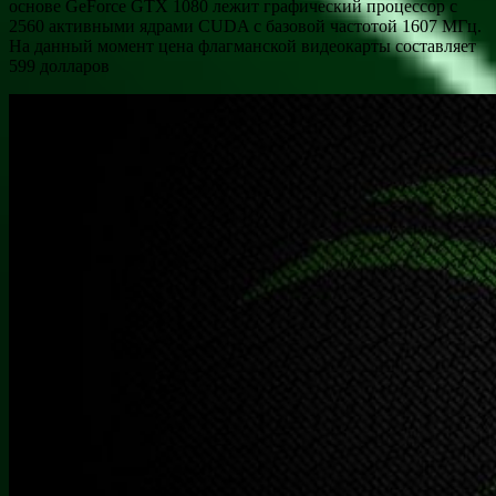
основе GeForce GTX 1080 лежит графический процессор с
2560 активными ядрами CUDA с базовой частотой 1607 МГц.
На данный момент цена флагманской видеокарты составляет
599 долларов