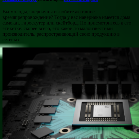
Вы молоды, энергичны и любите активное
времяпрепровождение? Тогда у вас наверняка имеется дома
самокат, гироскутер или скейтборд. Но присмотритесь к его
этикетке: скорее всего, это какой-то малоизвестный
производитель, распространяющий свою продукцию в
сетевых