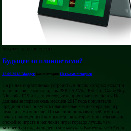
Будущее за планшетами?
Будущее за планшетами?
12.09.2018
Blogger
Комментарии
Нет комментариев
На рынке портативных устройств, в число которых входят и
такие игровые консоли, как PSP, PSP Vita, PSP Go, Game Boy,
Nintendo 3DS и т.д. происходят неприятные изменения.По
данным за первые семь месяцев 2017 года покупатели
предпочитают покупать планшетные компьютера для игр,
нежели сами консоли. По мнению пользователей, иметь в
руках полноценный компьютер, на котором при этом можно
спокойно играть в неплохие игры гораздо лучше, чем
заточенную под одно действие консоль. Конечно, в PSP есть