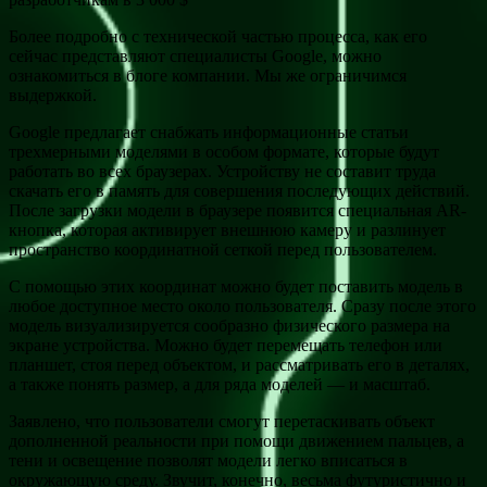
Более подробно с технической частью процесса, как его
сейчас представляют специалисты Google, можно
ознакомиться в блоге компании. Мы же ограничимся
выдержкой.
Google предлагает снабжать информационные статьи
трехмерными моделями в особом формате, которые будут
работать во всех браузерах. Устройству не составит труда
скачать его в память для совершения последующих действий.
После загрузки модели в браузере появится специальная AR-
кнопка, которая активирует внешнюю камеру и разлинует
пространство координатной сеткой перед пользователем.
С помощью этих координат можно будет поставить модель в
любое доступное место около пользователя. Сразу после этого
модель визуализируется сообразно физического размера на
экране устройства. Можно будет перемещать телефон или
планшет, стоя перед объектом, и рассматривать его в деталях,
а также понять размер, а для ряда моделей — и масштаб.
Заявлено, что пользователи смогут перетаскивать объект
дополненной реальности при помощи движением пальцев, а
тени и освещение позволят модели легко вписаться в
окружающую среду. Звучит, конечно, весьма футуристично и