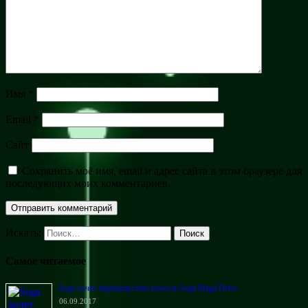
Имя
*
Email
*
Сайт
Сохранить моё имя, email и адрес сайта в этом браузере для
последующих моих комментариев.
Искать:
Поиск
Самое читаемое
Sega хочет перевыпустить консоль Sega Mega Drive
06.09.2017