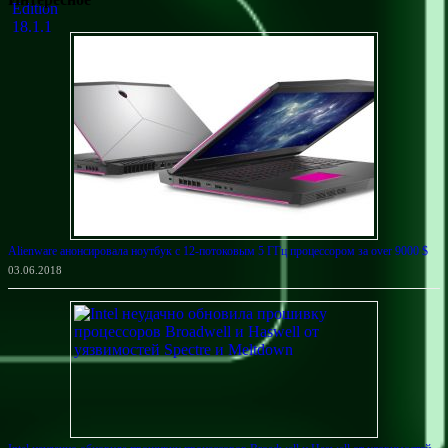
Alienware анонсировала ноутбук с 12-потоковым 5 ГГц процессором за over 9000 $
03.06.2018