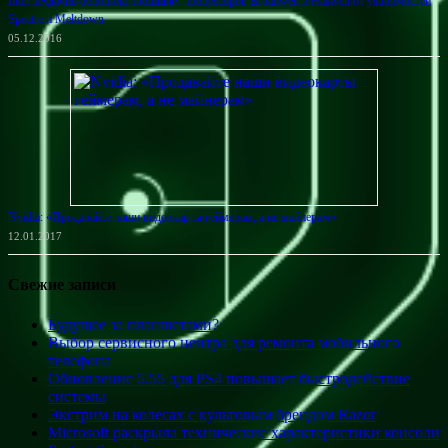
Intel неудачно обновила прошивку процессоров Broadwell и Haswell от уязвимостей
Spectre и Meltdown
05.12.2016
Nvidia: «Продавайте наши видеокарты геймерам, а не майнерам»
12.01.2017
Свежие записи
Будущее за планшетами?
Выбор сервисного центра для ремонта мобильного
телефона
Обновление 5.55 для PS4 повышает быстродействие
системы
Экстрим на колесах с культовым брендом Razor
Microsoft раскрыла технические характеристики консоли