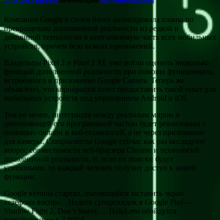
12.11.2015
Blogger
Комментарии
Нет комментариев
Компания Google в своем блоге анонсировала планы по
превращению дополненной реальности из редкой и
диковиной технологии в неотъемлемую часть всех мобильных
устройств, причем безо всяких приложений.
Владельцы Pixel 2 и Pixel 2 XL уже могли оценить несколько
функций дополненной реальности при помощи функционала,
встроенного в приложение Google Camera. Теперь же
объявлено, что корпорация хочет предоставить такой опыт для
мобильных устройств под управлением Android и iOS.
Тем не менее, интеграция между реальным миром и
дополняющей его программной частью будет реализована с
помощью онлайн и веб-технологий, а не через приложение
для камеры. Специалисты Google сейчас как раз исследуют
вопрос совместимости веб-браузера Chrome и технологий
дополненной реальности, и, если их поиски будут
успешными, то каждый человек получит доступ к новой
функции.
Google купила стартап, пытающийся заставить экран
телефона воспро…Неделя суперскидок в Google Play —
Shadow Fight 2, Don’t Starve, …HoloLens обойдутся
разработчикам в 3 000 $