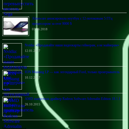
Alienware анонсировала ноутбук с 12-потоковым 5 ГГц
процессором за over 9000 $
03.06.2018
Nvidia: «Продавайте наши видеокарты геймерам, а не майнерам»
12.01.2017
ION Mustang LP — как легендарный Ford, только проигрыватель
10.12.2017
AMD выпустила драйвер Radeon Software Adrenalin Edition 18.1.1
26.10.2015
Интересное