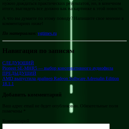
нужно дождаться практических результатов, но, в конечном
итоге, выглядеть все должно как на картинке к этой новости.
А что вы думаете по этому поводу? Напишите свое мнение в
комментариях ниже!
По материалам:
vgtimes.ru
Навигация по записям
СЛЕДУЮЩИЙ
Pioneer SE-MHR5 — выбор консервативного аудиофила
ПРЕДЫДУЩИЙ
AMD выпустила драйвер Radeon Software Adrenalin Edition
18.1.1
Добавить комментарий
Ваш адрес email не будет опубликован.
Обязательные поля
помечены
*
Комментарий