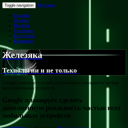
Железяка
Toggle navigation
Главная
О сайте
Ноутбук
Смартфон
Все статьи
Контакты
Железяка
Технологии и не только
Google планирует сделать дополненную реальность частью
всех мобильных устройств
Google планирует сделать
дополненную реальность частью всех
мобильных устройств