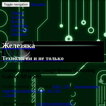
Железяка
Toggle navigation
Главная
О сайте
Ноутбук
Смартфон
Все статьи
Контакты
Железяка
Технологии и не только
Анонсированы смартфоны Samsung
Galaxy S9 и S9+
Опубликованное
14.06.2018
at
1280 × 720
in
Анонсированы
смартфоны Samsung Galaxy S9 и S9+
← Назад
/
Трекбек не доступен
оставить комментарий
.