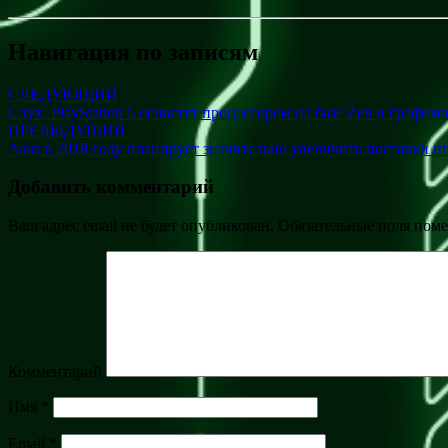
Навигация по записям
СЛЕДУЮЩИЙ
Слух: PlayStation 5 оснастят процессором на базе Zen и графи
ПРЕДЫДУЩИЙ
Asus в 2018 году планирует значительно увеличить поставки и
Добавить комментарий
Ваш адрес email не будет опубликован.
Обязательные поля пом
Комментарий
Имя
*
Email
*