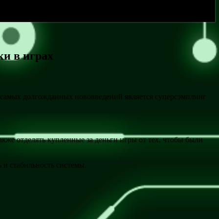
ки в играх
из самых долгожданных нововведений является суперсэмплинг
акже отделять купленные за деньги игры от тех, чтобы были
 и стабильность системы.