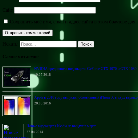
Сайт
Сохранить моё имя, email и адрес сайта в этом браузере д
Искать:
Поиск
Самое читаемое
NVIDIA представила видеокарты GeForce GTX 1070 и GTX 1080
10.07.2018
Apple в 2018 году выпустит обновленный iPhone X в двух вариаци
20.06.2016
Новые видеокарты Nvidia не выйдут в марте
27.04.2014