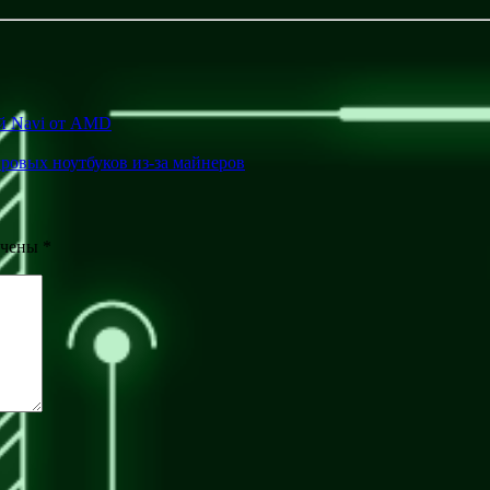
кой Navi от AMD
гровых ноутбуков из-за майнеров
ечены
*