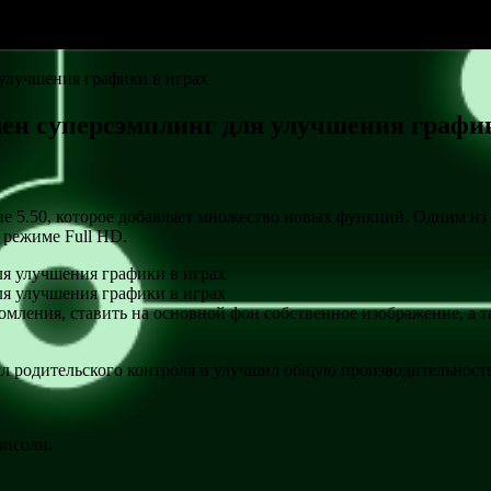
 улучшения графики в играх
лен суперсэмплинг для улучшения графи
ние 5.50, которое добавляет множество новых функций. Одним 
 режиме Full HD.
мления, ставить на основной фон собственное изображение, а т
л родительского контроля и улучшил общую производительность
онсоли.