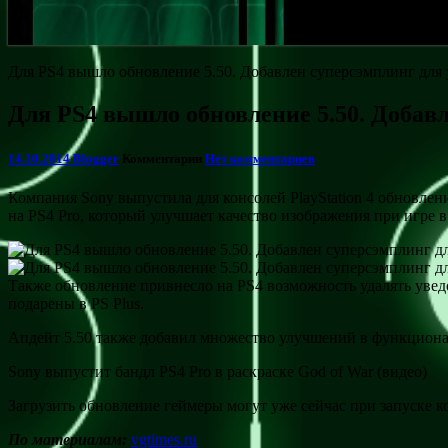
Для PS4 вышло обновление 5.50. Добавлен суперсэмплинг для
Для PS4 вышло обновление 5.50. Добав
14.10.2014
Blogger
Комментарии
Нет комментариев
Компания Sony выпустила для консолей PlayStation 4 обновле
на PS4 Pro, который улучшает качество изображения при игре в
Также обновление привнесло на PS4 возможность удалять уведо
подарены в PS Plus.
Апдейт 5.50 также добавил множество улучшений в функциона
Sony выпустит бандл PS4 Pro в раскраске God of War (видео)
Загрузить обновление геймеры могут уже сейчас при запуске к
По материалам:
vgtimes.ru