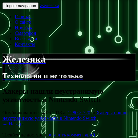
Железяка
Toggle navigation
Главная
О сайте
Ноутбук
Смартфон
Все статьи
Контакты
Железяка
Технологии и не только
Хакеры нашли неустранимую
уязвимость в Nintendo Switch
Опубликованное
14.06.2018
at
1280 × 720
in
Хакеры нашли
неустранимую уязвимость в Nintendo Switch
← Назад
/
Трекбек не доступен
оставить комментарий
.