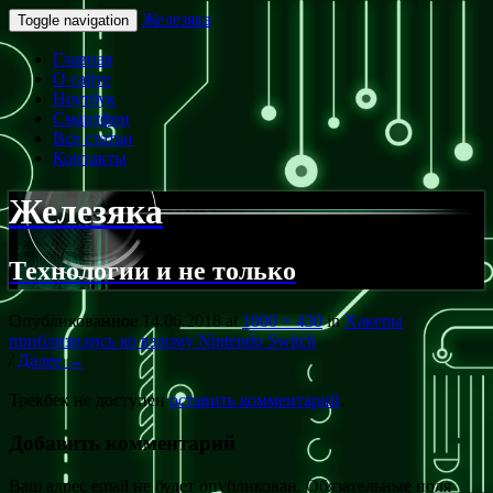
Железяка
Toggle navigation
Главная
О сайте
Ноутбук
Смартфон
Все статьи
Контакты
Железяка
Технологии и не только
Опубликованное
14.06.2018
at
1000 × 430
in
Хакеры
приблизились ко взлому Nintendo Switch
/
Далее →
Трекбек не доступен
оставить комментарий
.
Добавить комментарий
Ваш адрес email не будет опубликован.
Обязательные поля