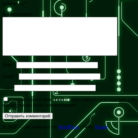
помечены
*
Комментарий
Имя
*
Email
*
Сайт
Сохранить моё имя, email и адрес сайта в этом браузере для
последующих моих комментариев.
© 2026
|
Сайт работает на
WordPress
|
Тема:
Nisarg