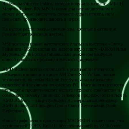
Radeon на чипсете Polaris, которая получила название MECH.
Модель Radeon RX MECH оснащена новым дизайном и
может не только увеличить скорость ядра и памяти, но и
повысить производительность в играх.
На кулере расположены светодиоды, которые в активном
режиме горят красным цветом.
MSI показала новые материнские платы на выставке «Эпоха
Гейминга»MSI представила материнскую плату «B360M Илья
Муромец» для РоссииТайваньские инженеры изобрели
способ повысить производительность видеокарт …
AMD Radeon всегда стремилась к реализации интересов
геймеров: инновации вроде API DirectX и Vulkan, новые
технологии, включая Radeon FreeSync, а также желание
существенно улучшить экосистему PC. Именно эти ценности
приводят к процветающему нашего игрового сообщества и
объясняют, почему так много геймеров продолжают гнаться за
AMD Radeon.— вице-президент и генеральный менеджер
AMD Radeon Technologies Group Скотт Херкельман (Scott
Herkelman)
Новые графические процессоры MSI MECH также оснащены
технологией TORX Fan 2.0, обеспечивающей на 22 % более