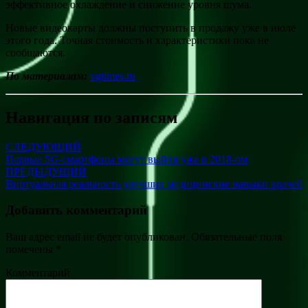
эффективное охлаждение и снижение уровня шума.
Новые видеокарты должны поступить в продажу уже в июле
этого года. Точная стоимость и характеристики пока не
сообщаются.
По материалам:
vgtimes.ru
Навигация по записям
СЛЕДУЮЩИЙ
Первые 5G-смартфоны могут выйти уже в 2018-ом
ПРЕДЫДУЩИЙ
Виртуальная реальность улучшит медицинские навыки врачей
Добавить комментарий
Ваш адрес email не будет опубликован.
Обязательные поля
помечены
*
Комментарий