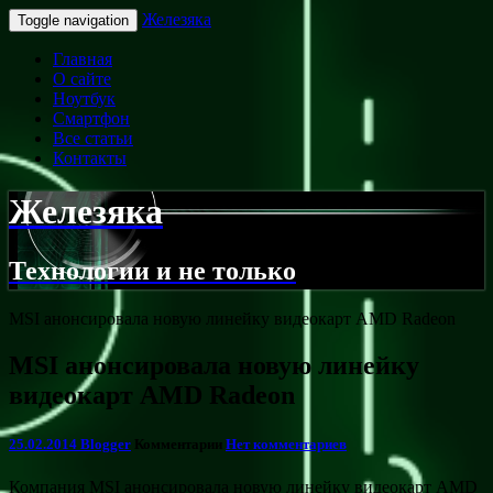
Железяка
Toggle navigation
Главная
О сайте
Ноутбук
Смартфон
Все статьи
Контакты
Железяка
Технологии и не только
MSI анонсировала новую линейку видеокарт AMD Radeon
MSI анонсировала новую линейку
видеокарт AMD Radeon
25.02.2014
Blogger
Комментарии
Нет комментариев
Компания MSI анонсировала новую линейку видеокарт AMD