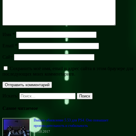
Имя
*
Email
*
Сайт
Сохранить моё имя, email и адрес сайта в этом браузере для
последующих моих комментариев.
Искать:
Поиск
Самое читаемое
Вышло обновление 5.53 для PS4. Оно повышает
производительность и стабильность
27.10.2017