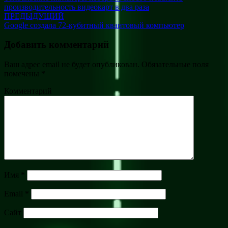
производительность видеокарт в два раза
ПРЕДЫДУЩИЙ
Google создала 72-кубитный квантовый компьютер
Добавить комментарий
Ваш адрес email не будет опубликован.
Обязательные поля
помечены
*
Комментарий
Имя
*
Email
*
Сайт