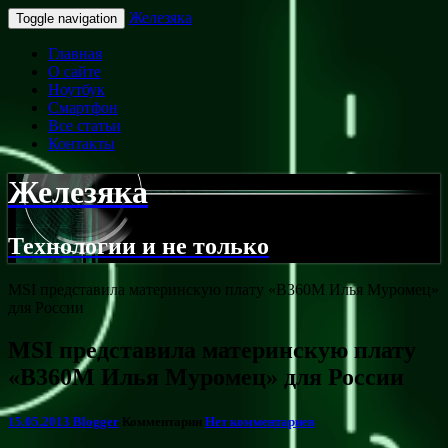
Железяка
Toggle navigation
Главная
О сайте
Ноутбук
Смартфон
Все статьи
Контакты
Железяка
Технологии и не только
MSI представила материнскую плату «B360M Илья Муромец»
для России
MSI представила материнскую плату
«B360M Илья Муромец» для России
15.05.2013
Blogger
Комментарии
Нет комментариев