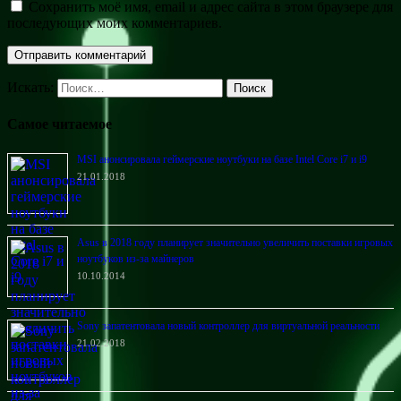
Сохранить моё имя, email и адрес сайта в этом браузере для
последующих моих комментариев.
Искать:
Поиск
Самое читаемое
MSI анонсировала геймерские ноутбуки на базе Intel Core i7 и i9
21.01.2018
Asus в 2018 году планирует значительно увеличить поставки игровых
ноутбуков из-за майнеров
10.10.2014
Sony запатентовала новый контроллер для виртуальной реальности
21.02.2018