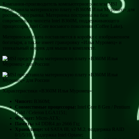
Компания-производитель компьютерного железа MSI
представила материнскую плату «B360M Илья Муромец» для
российского рынка. Материнка построена на базе
современного чипсета Intel B360M, поддерживающего
процессоры Intel Core восьмого поколения (Coffee Lake).
Материнская плата поставляется в коробке с изображением
богатыря, а также имеет гравировку «Илья Муромец» и
уникальный коврик для мыши в комплекте.
Характеристики «B360M Илья Муромец»:
Чипсет:
B360M;
Совместимые процессоры:
Intel Core 8 Gen / Pentium
Gold / Celeron LGA1151;
Формат:
Micro-ATX;
Память:
x4 DDR4 до 2666 Гц;
Хранилище:
x4 SATA III, x2 M.2, поддержка RAID
0/1/5/10, поддержка Intel Optane;