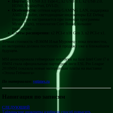
Порты:
x1 USB 3.1 Type-C, x2 USB 3.1, x2 USB 2.0,
HDMI, DisplayPort, DVI-D;
Особенности:
сетевая карта GAMING LAN, поддержка
AMD Crossfire, светодиодные индикаторы EZ Debug
(подсветка настраивается при помощи программы
Mystic Light), технология Core Boost, большие
радиаторы;
Слоты расширения:
x2 PCI-e x16 Gen 3, x2 PCI-e x1.
Точная стоимость «B360M Илья Муромец» пока неизвестна,
но материнка должна поступить в продажу уже в ближайшем
будущем.
MSI анонсировала геймерские ноутбуки на базе Intel Core i7 и
i9MSI стала официальным партнёром лиги ESL Pro League
2018MSI показала новые материнские платы на выставке
«Эпоха Гейминга»
По материалам:
vgtimes.ru
Навигация по записям
СЛЕДУЮЩИЙ
Тайваньские инженеры изобрели способ повысить