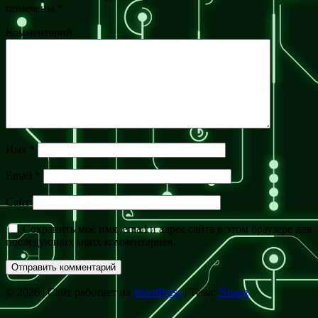
помечены
*
Комментарий
Имя
*
Email
*
Сайт
Сохранить моё имя, email и адрес сайта в этом браузере для
последующих моих комментариев.
© 2026
|
Сайт работает на
WordPress
|
Тема:
Nisarg