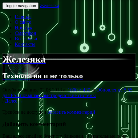
Железяка
Toggle navigation
Главная
О сайте
Ноутбук
Смартфон
Все статьи
Контакты
Железяка
Технологии и не только
Опубликованное
02.06.2018
at
1000 × 430
in
Обновление 5.55
для PS4 повышает быстродействие системы
/
Далее →
Трекбек не доступен
оставить комментарий
.
Добавить комментарий
Ваш адрес email не будет опубликован.
Обязательные поля