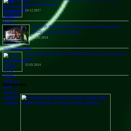
самыми популярными
24.12.2017
CES 2018: Nvidia представила новые игровые 4К мониторы
BFGD с диагональю 65 дюймов
08.03.2014
Слух: видеокарты Nvidia GTX 2080 и 2070 на базе Ampere выйдут в
марте
15.05.2014
Интересное