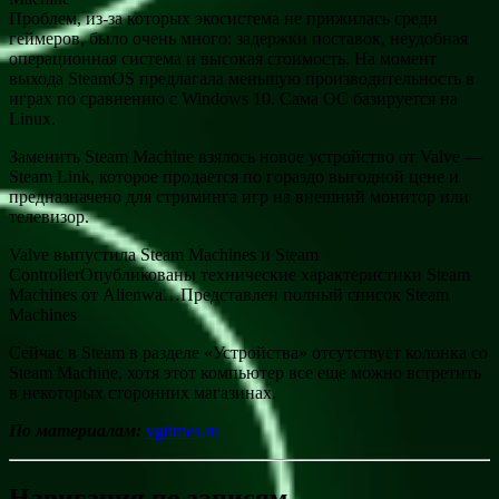
Проблем, из-за которых экосистема не прижилась среди
геймеров, было очень много: задержки поставок, неудобная
операционная система и высокая стоимость. На момент
выхода SteamOS предлагала меньшую производительность в
играх по сравнению с Windows 10. Сама ОС базируется на
Linux.
Заменить Steam Machine взялось новое устройство от Valve —
Steam Link, которое продается по гораздо выгодной цене и
предназначено для стриминга игр на внешний монитор или
телевизор.
Valve выпустила Steam Machines и Steam
ControllerОпубликованы технические характеристики Steam
Machines от Alienwa…Представлен полный список Steam
Machines
Сейчас в Steam в разделе «Устройства» отсутствует колонка со
Steam Machine, хотя этот компьютер все еще можно встретить
в некоторых сторонних магазинах.
По материалам:
vgtimes.ru
Навигация по записям