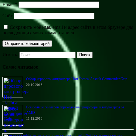
Email
*
Сайт
Сохранить моё имя, email и адрес сайта в этом браузере для
последующих моих комментариев.
Искать:
Поиск
Самое читаемое
Обзор игрового контроллера Hori Tactical Assault Commander Grip
20.10.2013
Все больше геймеров переходят на процессоры и видеокарты от
AMD
11.12.2015
По результатам опроса в Steam, Intel и Nvidia все еще остаются