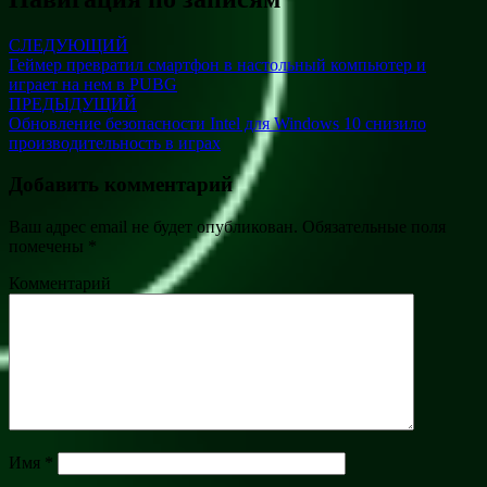
СЛЕДУЮЩИЙ
Геймер превратил смартфон в настольный компьютер и
играет на нем в PUBG
ПРЕДЫДУЩИЙ
Обновление безопасности Intel для Windows 10 снизило
производительность в играх
Добавить комментарий
Ваш адрес email не будет опубликован.
Обязательные поля
помечены
*
Комментарий
Имя
*