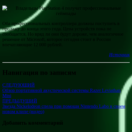
Оба профессиональных контроллера должны поступить в
продажу до конца этого года. Цена устройств пока не
сообщается. Но вряд ли они будут дороже, чем аналогичное
решение от Microsoft, которое сегодня стоит в России
впечатляющие 12 000 рублей.
Источник
Навигация по записям
СЛЕДУЮЩИЙ
Обзор портативной акустической системы Razer Leviathan
Mini
ПРЕДЫДУЩИЙ
Звезда Nickelodeon спела при помощи Nintendo Labo в своем
новом клипе (видео)
Добавить комментарий