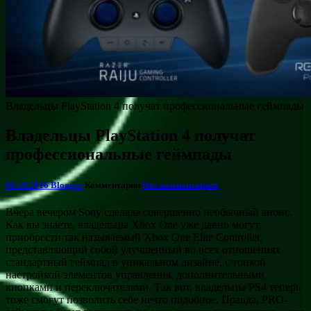
Владельцы PlayStation 4 получат профессиональные геймпады
Владельцы PlayStation 4 получат
профессиональные геймпады
06.10.2016
Blogger
Комментарии
Нет комментариев
Вчера вечером Sony сделала совершенно необычный анонс.
Как вы знаете, владельцы Xbox One уже давно могут
приобрести так называемый Xbox One Elite Controller,
представляющий собой улучшенный во всех отношениях
стандартный геймпад в уникальном дизайне, с тонкой
настройкой элементов
управления, дополнительными
кнопками и переключателями. Так вот, владельцы PS4 теперь
тоже смогут позволить себе нечто подобное. Правда, PRO-