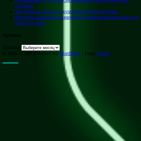
Обновление 5.55 для PS4 повышает быстродействие
системы
Экстрим на колесах с культовым брендом Razor
Microsoft раскрыла технические характеристики консоли
Project Scorpio
Архивы
Архивы
© 2026
|
Сайт работает на
WordPress
|
Тема:
Nisarg