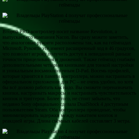
Второй PRO-контроллер носит название Revolution, а
выпускает его компания Nacon. Вы сразу можете заметить,
что аналоговые рукояти расположены так, как на геймпадах
Microsoft. Рукояти эти имеют расширенный ход в 46 градусов,
что позволит игроку получить доступ к невиданной раньше
точности прицеливания и движений. Также геймпад снабжён
дополнительными четырьмя кнопками для тонкой настройки
и уникальным восьмикнопочным D-Pad. Восемь профилей,
которые хранятся в памяти контроллера, можно настраивать в
официальном приложении для PC – не очень удобно, но хотя
бы всё должно работать как надо. Вы сможете переназначать
кнопки, настраивать макросы и настраивать чувствительность
кнопок и триггеров. Более того, не стоит забывать, что
недавно Sony официально сделала DualShock 4 доступным
пользователям Steam. Оба контроллера проводные, чтобы
минимизировать задержки между нажатием кнопок и
реакцией игры. Длина съёмных кабелей составляет 3 метра.