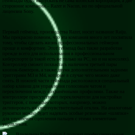
геймпады будет выпускать не сама японская корпорация, а две
сторонние компании – Razer и Nacon, но по официальной
лицензии Sony.
Первый геймпад, производства Razer, носит название Raiju.
Мы прекрасно помним, что эта компания много лет посвятила
тому, чтобы сделать жизнь профессиональных геймеров
проще и комфортнее. Этот геймпад был также разработан
прежде всего для использования в профессиональном
киберспорте (а такой есть не только на PC, но и на консолях).
Контроллер сможет похвастать наличием третьей пары
кнопок-бамперов, а также двумя дополнительными задними
триггерами M3 и M4, которые в случае чего можно даже
снять. В нижней части геймпада расположился специальный
набор клавиш для управления голосовым чатом и
переключения между сохранёнными профилями. Также на
контроллере присутствуют переключатели для настройки
триггеров, с помощью которых, например, можно
активировать их сверхчувствительный отклик. На аналоговые
рукоятки можно будет надевать особые резиновые «шляпки»
для улучшения сцепления пальцев с этими элементами
управления.