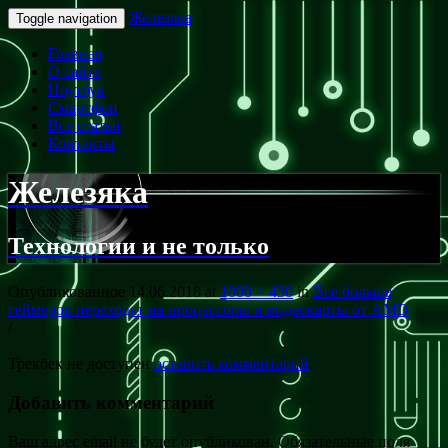
Железяка
Toggle navigation
Главная
О сайте
Ноутбук
Смартфон
Все статьи
Контакты
Железяка
Технологии и не только
Опубликованное
14.06.2018
at
1000 × 430
in
Все больше
геймеров переходят на процессоры и видеокарты от AMD
/
Трекбек не доступен
оставить комментарий
.
Добавить комментарий
Ваш адрес email не будет опубликован.
Обязательные поля