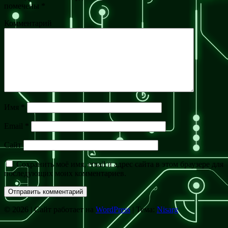
помечены
*
Комментарий
Имя
*
Email
*
Сайт
Сохранить моё имя, email и адрес сайта в этом браузере для
последующих моих комментариев.
© 2026
|
Сайт работает на
WordPress
|
Тема:
Nisarg