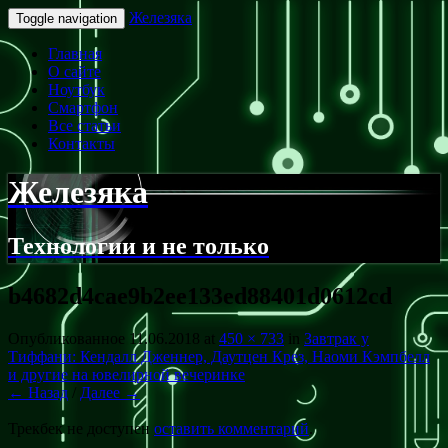
Железяка
Toggle navigation
Главная
О сайте
Ноутбук
Смартфон
Все статьи
Контакты
Железяка
Технологии и не только
b4682d4cae9b2ee133ed88401d0612cd
Опубликованное
11.06.2018
at
450 × 733
in
Завтрак у
Тиффани: Кендалл Дженнер, Даутцен Крез, Наоми Кэмпбелл
и другие на ювелирной вечеринке
← Назад
/
Далее →
Трекбек не доступен
оставить комментарий
.