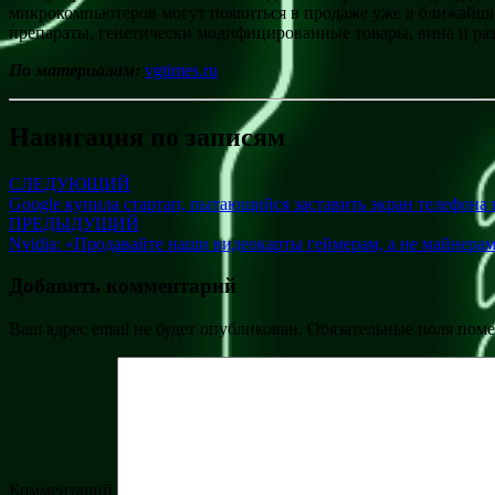
микрокомпьютеров могут появиться в продаже уже в ближайши
препараты, генетически модифицированные товары, вина и ра
По материалам:
vgtimes.ru
Навигация по записям
СЛЕДУЮЩИЙ
Google купила стартап, пытающийся заставить экран телефона
ПРЕДЫДУЩИЙ
Nvidia: «Продавайте наши видеокарты геймерам, а не майнера
Добавить комментарий
Ваш адрес email не будет опубликован.
Обязательные поля пом
Комментарий