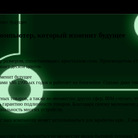
енит будущее
компьютер, который изменит будущее
размером, сопоставимым с кристаллом соли. Производитель утв
шает десяти центов.
и x86 1990-ых годов и работает на блокчейне. Однако даже та
х товаров, а также во множестве других сфер. IBM считает, чт
 гарантию подлинности товаров. Благодаря своему маленькому 
ональность многих устройств.
 ваш компьютер может использоваться для заработка кри…Самые
массово использоваться во множестве видов бытовой техники. П