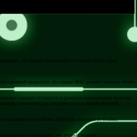
ерждает, что размер компьютера составляет всего один
кой скромной мощности, по словам IBM, должно хватить, чтобы
о резкое падение стоимости и размеров компьютеров позволит
размеру компьютер удастся разместить в любой бытовой
 ожидаемые устройства 2018 года: новинка от Oculus,
роизводитель утверждает, что первые модели