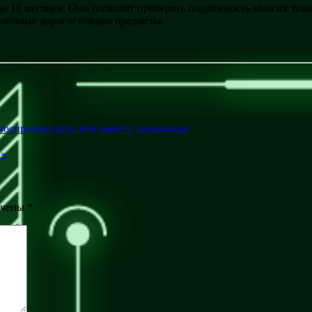
е 18 месяцев. Они позволят проверять подлинность многих тов
зличные дорогостоящие предметы.
 воспроизводить звук вместо динамиков
м»
ечены
*