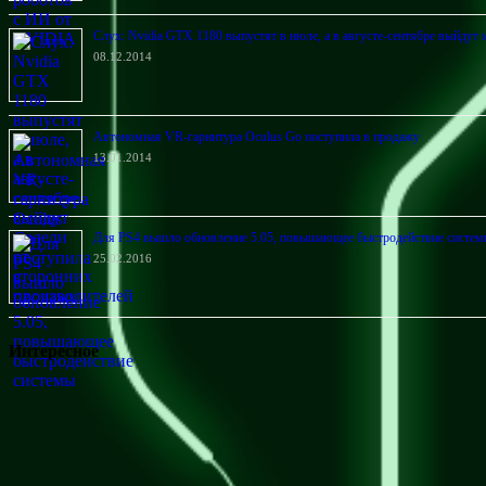
Слух: Nvidia GTX 1180 выпустят в июле, а в августе-сентябре выйдут
08.12.2014
Автономная VR-гарнитура Oculus Go поступила в продажу
13.01.2014
Для PS4 вышло обновление 5.05, повышающее быстродействие систе
25.02.2016
Интересное