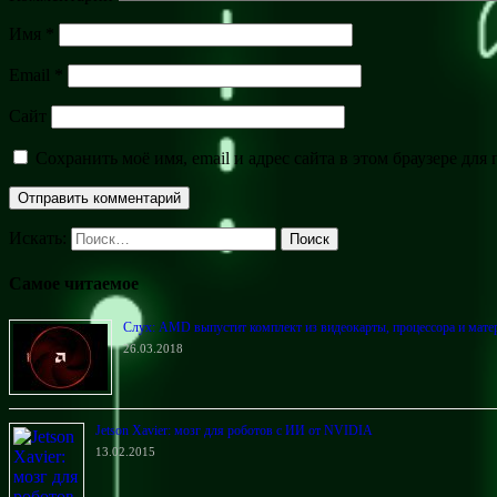
Имя
*
Email
*
Сайт
Сохранить моё имя, email и адрес сайта в этом браузере д
Искать:
Поиск
Самое читаемое
Слух: AMD выпустит комплект из видеокарты, процессора и мате
26.03.2018
Jetson Xavier: мозг для роботов с ИИ от NVIDIA
13.02.2015