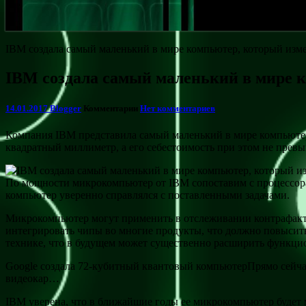
IBM создала самый маленький в мире компьютер, который изм
IBM создала самый маленький в мире 
14.01.2017
Blogger
Комментарии
Нет комментариев
Компания IBM представила самый маленький в мире компьютер 
квадратный миллиметр, а его себестоимость при этом не превы
По мощности микрокомпьютер от IBM сопоставим с процессорам
компьютер уверенно справлялся с поставленными задачами.
Микрокомпьютер могут применить в отслеживании контрафактны
интегрировать чипы во многие продукты, что должно повысить
технике, что в будущем может существенно расширить функци
Google создала 72-кубитный квантовый компьютерПрямо сейчас
видеокар…
IBM уверена, что в ближайшие годы ее микрокомпьютер будет 