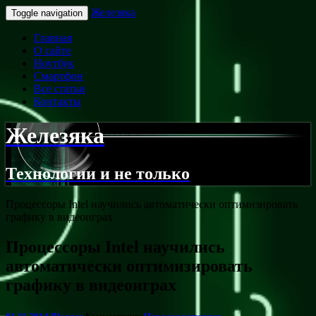
Железяка
Toggle navigation
Главная
О сайте
Ноутбук
Смартфон
Все статьи
Контакты
Железяка
Технологии и не только
Процессоры Intel научились автоматически оптимизировать
графику в видеоиграх
Процессоры Intel научились
автоматически оптимизировать
графику в видеоиграх