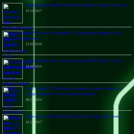
Новый драйвер Intel автоматически настраивает параметры в играх
10.12.2017
Для PS4 вышло обновление 5.05, повышающее быстродействие
системы
25.02.2016
Опубликованы цены и тесты процессоров AMD Ryzen 2 в играх
18.06.2015
Слух: Nvidia GTX 1180 выпустят в июле, а в августе-сентябре
выйдут модели от сторонних производителей
08.12.2014
Ретро-консоль NES Classic Edition вернется в продажу в июне
16.11.2017