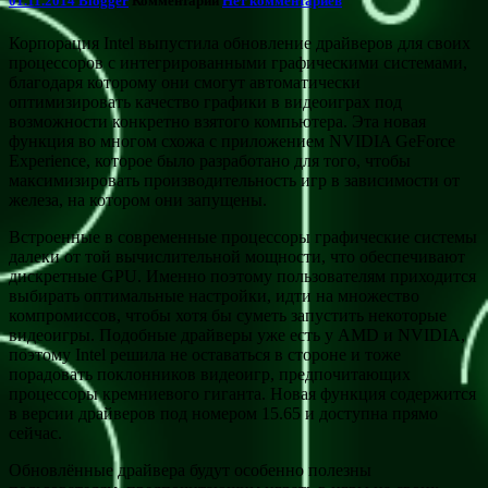
01.11.2014
Blogger
Комментарии
Нет комментариев
Корпорация Intel выпустила обновление драйверов для своих
процессоров с интегрированными графическими системами,
благодаря которому они смогут автоматически
оптимизировать качество графики в видеоиграх под
возможности конкретно взятого компьютера. Эта новая
функция во
многом схожа с приложением NVIDIA GeForce
Experience, которое было разработано для того, чтобы
максимизировать производительность игр в зависимости от
железа, на котором они запущены.
Встроенные в современные процессоры графические системы
далеки от той вычислительной мощности, что обеспечивают
дискретные GPU. Именно поэтому пользователям приходится
выбирать оптимальные настройки, идти на множество
компромиссов, чтобы хотя бы суметь запустить некоторые
видеоигры. Подобные драйверы уже есть у AMD и NVIDIA,
поэтому Intel решила не оставаться в стороне и тоже
порадовать поклонников видеоигр, предпочитающих
процессоры кремниевого гиганта. Новая функция содержится
в версии драйверов под номером 15.65 и доступна прямо
сейчас.
Обновлённые драйвера будут особенно полезны