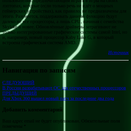
пользователям, предпочитающим играть в игры на своих
лэптопах, которые (если только речь не идёт о мощных
геймерских устройствах), как правило, не предназначены для
этого. Разумеется, поддерживать данную функцию будут
далеко не все процессоры, а лишь CPU, начиная с семейства
Skylake и новее. Обновлённые драйверы затрагивают не
только интегрированные графические системы самой Intel, но
и, например, новый процессор Kaby Lake G, в который
встроена графическая система AMD.
Источник
Навигация по записям
СЛЕДУЮЩИЙ
В России разрабатывают ОС для отечественных процессоров
ПРЕДЫДУЩИЙ
Для Xbox 360 вышел новый патч за последние два года
Добавить комментарий
Ваш адрес email не будет опубликован.
Обязательные поля
помечены
*