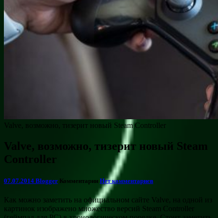
Valve, возможно, тизерит новый Steam Controller
Valve, возможно, тизерит новый Steam
Controller
07.07.2014
Blogger
Комментарии
Нет комментариев
Как можно заметить на официальном сайте Valve, на одной из
картинок изображено множество версий Steam Controller
(геймпад для PC) в хронологическом порядке. Стоит заметить,