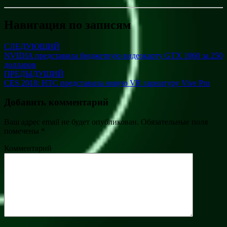
Навигация по записям
СЛЕДУЮЩИЙ
NVIDIA представила бюджетную видеокарту GTX 1060 за 250
долларов
ПРЕДЫДУЩИЙ
CES 2018: HTC представила новую VR гарнитуру Vive Pro
Добавить комментарий
Ваш адрес email не будет опубликован.
Обязательные поля
помечены
*
Комментарий