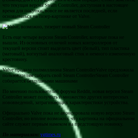
что текущая версия Steam Controller, доступная в настоящее
время для покупки, вовсе не является последней, если
основываться на тизер-картинке от Valve.
Есть еще четыре версии Steam Controller, которые пока не
вышли. Из основных отличий новых контроллеров от
текущей версии стоит выделить цвет (белый), тип пластика
(матовый), вогнутый аналоговый стик и немного измененную
крестовину.
Valve продала полмиллиона Steam ControllerValve предложила
пользователям собрать свой Steam ControllerSteam Controller
собирается бездушными машинами
По мнению пользователей форума Reddit, новая версия Steam
Controller может получить и множество других интересных
нововведений, затрагивающих характеристики устройства.
Официально Valve пока не анонсировала новую версию Steam
Controller, но вполне возможно, что картинка на официальном
сайте служит первым намеком на предстоящую новинку.
По материалам:
vgtimes.ru